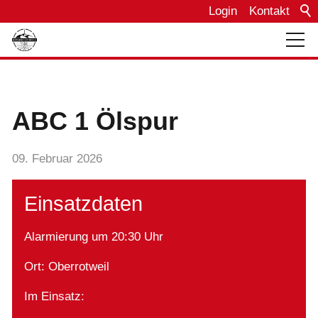
Login
Kontakt
Über uns
ABC 1 Ölspur
Bautagebuch
09. Februar 2026
Einsätze
Einsatzdaten
Termine
Alarmierung um 20:30 Uhr
Ort: Oberrotweil
Fahrzeuge
Im Einsatz: