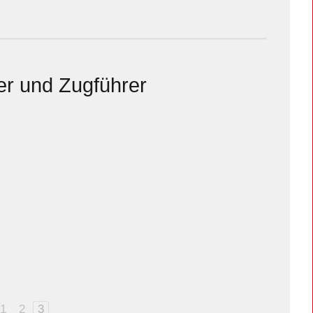
r und Zugführer
1
2
3