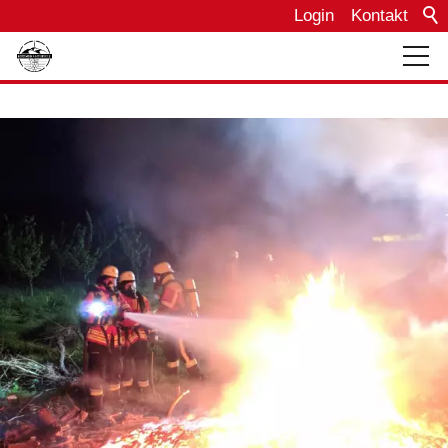
Login
Kontakt
Über uns
Bautagebuch
Einsätze
Termine
Fahrzeuge