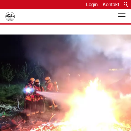
Login
Kontakt
Über uns
Bautagebuch
Einsätze
Termine
Fahrzeuge