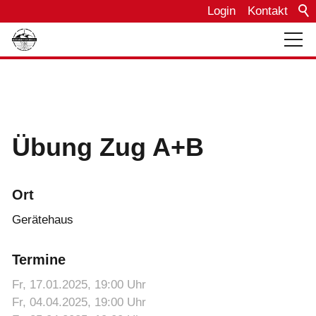
Login
Kontakt
Über uns
Bautagebuch
Übung Zug A+B
Einsätze
Ort
Termine
Gerätehaus
Termine
Fahrzeuge
Fr, 17.01.2025
, 19:00
Uhr
Fr, 04.04.2025
, 19:00
Uhr