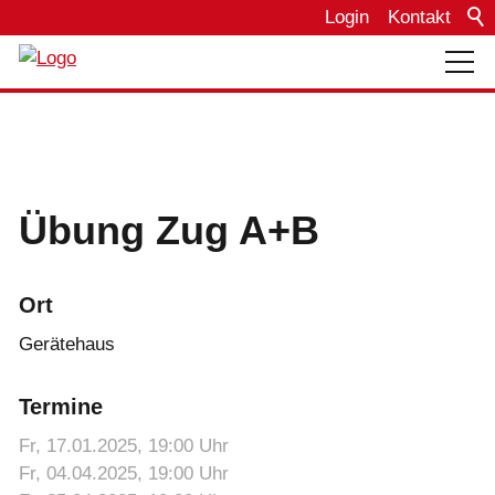
Login
Kontakt
Über uns
Bautagebuch
Übung Zug A+B
Einsätze
Ort
Termine
Gerätehaus
Termine
Fahrzeuge
Fr, 17.01.2025
, 19:00
Uhr
Fr, 04.04.2025
, 19:00
Uhr