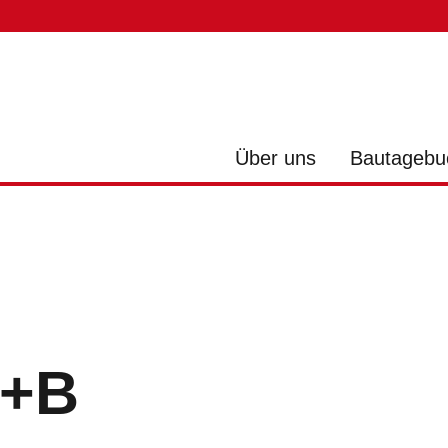
Über uns
Bautagebu
A+B