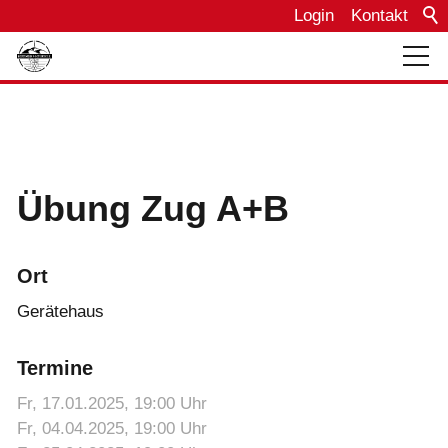
Login
Kontakt
Über uns
Bautagebuch
Übung Zug A+B
Einsätze
Ort
Termine
Gerätehaus
Termine
Fahrzeuge
Fr, 17.01.2025
, 19:00
Uhr
Fr, 04.04.2025
, 19:00
Uhr