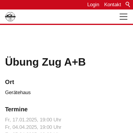
Login
Kontakt
Über uns
Bautagebuch
Übung Zug A+B
Einsätze
Ort
Termine
Gerätehaus
Termine
Fahrzeuge
Fr, 17.01.2025
, 19:00
Uhr
Fr, 04.04.2025
, 19:00
Uhr