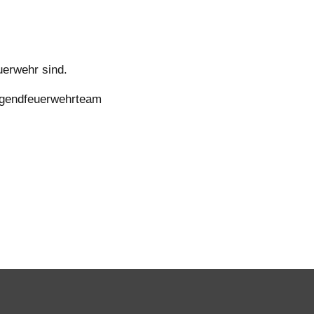
euerwehr sind.
ugendfeuerwehrteam