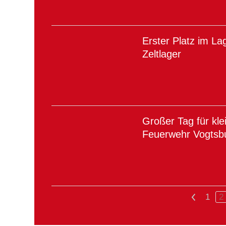
Erster Platz im La
Zeltlager
Großer Tag für kl
Feuerwehr Vogtsb
<
1
2