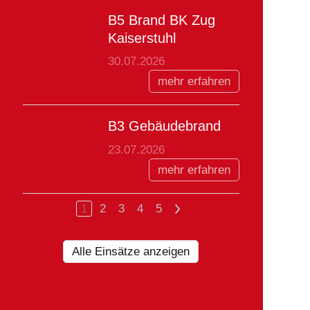
B5 Brand BK Zug
Kaiserstuhl
30.07.2026
mehr erfahren
B3 Gebäudebrand
23.07.2026
mehr erfahren
1
2
3
4
5
>
Alle Einsätze anzeigen